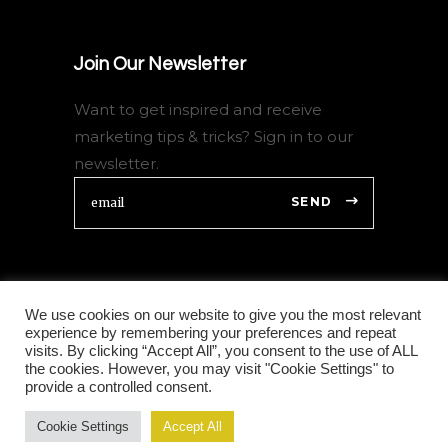
Join Our Newsletter
Want to get inspired and receive
marketing tips & tricks? Sign in to our
newsletter.
SEND
We use cookies on our website to give you the most relevant
experience by remembering your preferences and repeat
visits. By clicking “Accept All”, you consent to the use of ALL
the cookies. However, you may visit "Cookie Settings" to
© JEM Productions 2026
provide a controlled consent.
Follow Us
Cookie Settings
Accept All