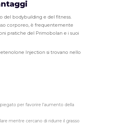
antaggi
del bodybuilding e del fitness.
asso corporeo, è frequentemente
zioni pratiche del Primobolan e i suoi
tenolone Injection si trovano nello
mpiegato per favorire l’aumento della
lare mentre cercano di ridurre il grasso