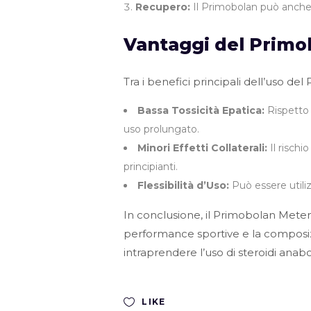
Recupero:
Il Primobolan può anche 
Vantaggi del Primo
Tra i benefici principali dell’uso d
Bassa Tossicità Epatica:
Rispetto a
uso prolungato.
Minori Effetti Collaterali:
Il rischi
principianti.
Flessibilità d’Uso:
Può essere utilizz
In conclusione, il Primobolan Meten
performance sportive e la composizi
intraprendere l’uso di steroidi anabo
LIKE