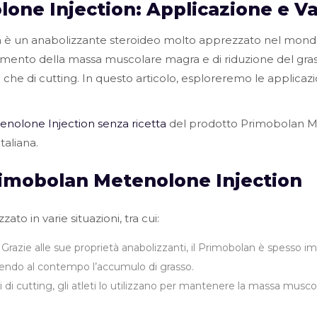
one Injection: Applicazione e V
 è un anabolizzante steroideo molto apprezzato nel mondo 
iumento della massa muscolare magra e di riduzione del gr
king che di cutting. In questo articolo, esploreremo le applica
nolone Injection senza ricetta
del prodotto Primobolan Me
taliana.
rimobolan Metenolone Injection
o in varie situazioni, tra cui:
Grazie alle sue proprietà anabolizzanti, il Primobolan è spesso i
endo al contempo l’accumulo di grasso.
i di cutting, gli atleti lo utilizzano per mantenere la massa musco