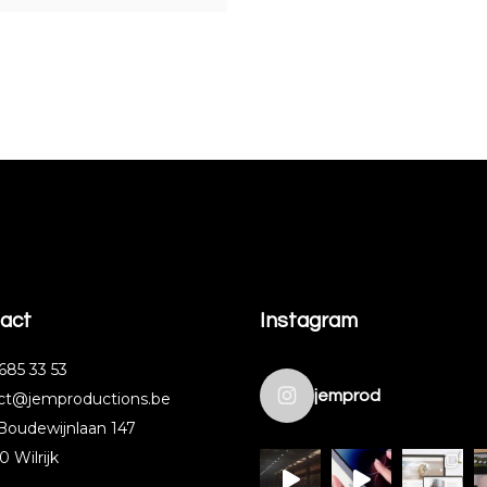
act
Instagram
685 33 53‬
jemprod
ct@jemproductions.be
 Boudewijnlaan 147
0 Wilrijk