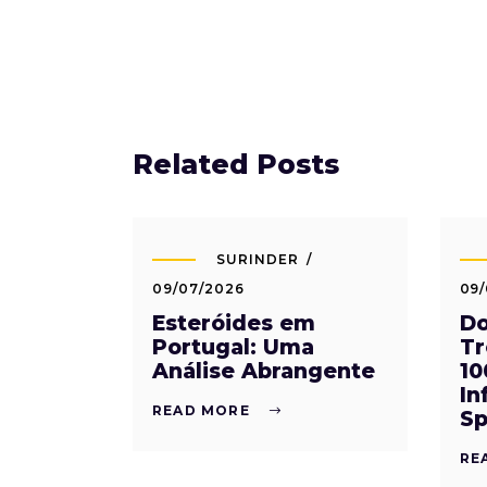
Related Posts
SURINDER
09/07/2026
09/
Esteróides em
Do
Portugal: Uma
Tr
Análise Abrangente
10
In
READ MORE
Sp
RE