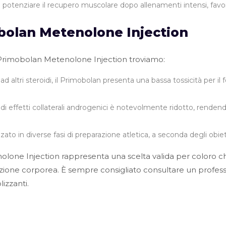
potenziare il recupero muscolare dopo allenamenti intensi, favo
bolan Metenolone Injection
el Primobolan Metenolone Injection troviamo:
d altri steroidi, il Primobolan presenta una bassa tossicità per il
o di effetti collaterali androgenici è notevolmente ridotto, rend
ato in diverse fasi di preparazione atletica, a seconda degli obietti
olone Injection rappresenta una scelta valida per coloro ch
one corporea. È sempre consigliato consultare un professio
lizzanti.